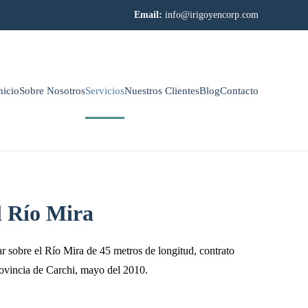
Email:
info@irigoyencorp.com
nicio
Sobre Nosotros
Servicios
Nuestros Clientes
Blog
Contacto
l Río Mira
r sobre el Río Mira de 45 metros de longitud, contrato
ovincia de Carchi, mayo del 2010.