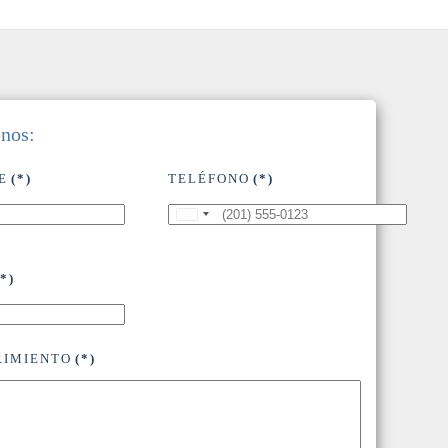
enos:
E
(*)
TELÉFONO
(*)
United
States
+1
(*)
RIMIENTO
(*)