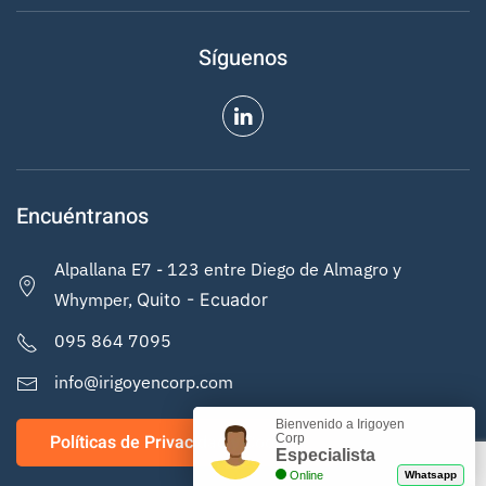
Síguenos
Encuéntranos
Alpallana E7 - 123 entre Diego de Almagro y
Whymper,
Quito - Ecuador
095 864 7095
info@irigoyencorp.com
Bienvenido a Irigoyen
Políticas de Privacidad y Cookies
Corp
Especialista
Online
Whatsapp